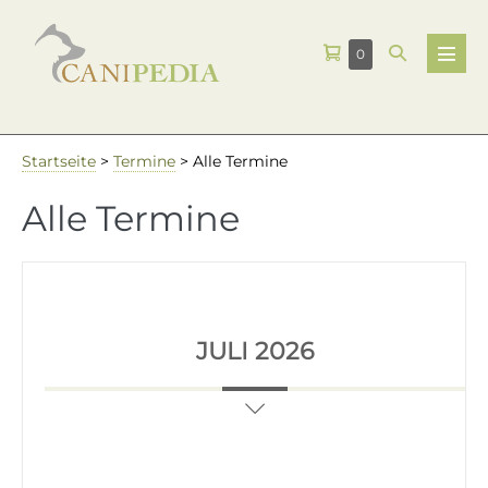
Zum
Warenkorb
Suche-
Elemente
0
Inhalt
Menü
im
Schalter
Schalt
springen
Warenkorb
Startseite
>
Termine
>
Alle Termine
Alle Termine
JULI 2026