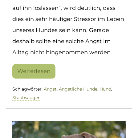
auf ihn loslassen“, wird deutlich, dass
dies ein sehr häufiger Stressor im Leben
unseres Hundes sein kann. Gerade
deshalb sollte eine solche Angst im
Alltag nicht hingenommen werden.
Weiterlesen
Das
Monster
im
Schlagwörter:
Angst
,
Ängstliche Hunde
,
Hund
,
Haushalt
Staubsauger
Mit
dem