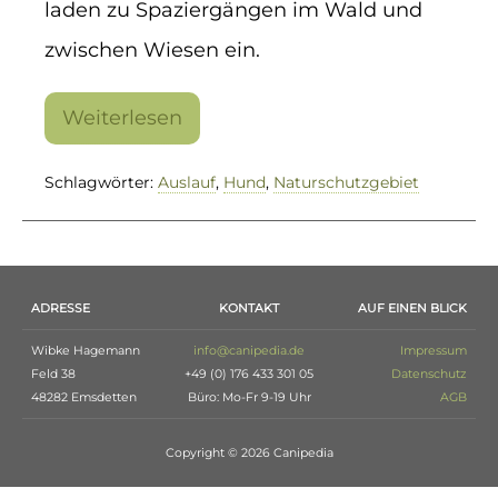
laden zu Spaziergängen im Wald und
zwischen Wiesen ein.
Weiterlesen
Mit
dem
Hund
Schlagwörter:
Auslauf
,
Hund
,
Naturschutzgebiet
in
der
Natur
ADRESSE
KONTAKT
AUF EINEN BLICK
Wibke Hagemann
info@canipedia.de
Impressum
Feld 38
+49 (0) 176 433 301 05
Datenschutz
48282 Emsdetten
Büro: Mo-Fr 9-19 Uhr
AGB
Copyright © 2026 Canipedia